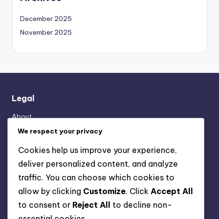
December 2025
November 2025
Legal
About
Privacy Policy
We respect your privacy
Reach Out
Cookies help us improve your experience,
Terms & Conditions
deliver personalized content, and analyze
Cookie Policy
traffic. You can choose which cookies to
allow by clicking
Customize
. Click
Accept All
Categories
to consent or
Reject All
to decline non-
essential cookies.