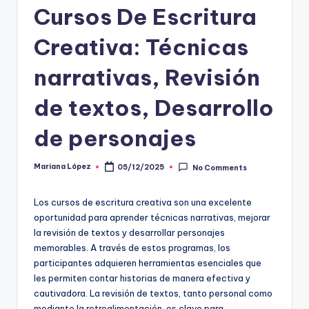
Cursos De Escritura
Creativa: Técnicas
narrativas, Revisión
de textos, Desarrollo
de personajes
Mariana López
05/12/2025
No Comments
Posted
by
Los cursos de escritura creativa son una excelente
oportunidad para aprender técnicas narrativas, mejorar
la revisión de textos y desarrollar personajes
memorables. A través de estos programas, los
participantes adquieren herramientas esenciales que
les permiten contar historias de manera efectiva y
cautivadora. La revisión de textos, tanto personal como
mediante la retroalimentación, es clave para