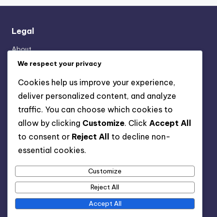
Legal
About
Privacy Policy
We respect your privacy
Reach Out
Cookies help us improve your experience,
Terms & Conditions
deliver personalized content, and analyze
Cookie Policy
traffic. You can choose which cookies to
allow by clicking
Customize
. Click
Accept All
Categories
to consent or
Reject All
to decline non-
essential cookies.
Beneficios de los Cursos Online
Cómo Elegir el Curso Online Ideal
Customize
Resultados de Tomar Cursos Online
Reject All
Accept All