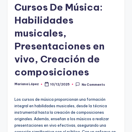
Cursos De Música:
Habilidades
musicales,
Presentaciones en
vivo, Creación de
composiciones
Mariana López
10/12/2025
No Comments
Posted
by
Los cursos de música proporcionan una formación
integral en habilidades musicales, desde la técnica
instrumental hasta la creación de composiciones
originales. Además, enseñan a los músicos a realizar
presentaciones en vivo efectivas, asegurando una
conexión significativa con el público. Con un enfoque en