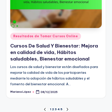
Posted
Resultados de Tomar Cursos Online
in
Cursos De Salud Y Bienestar: Mejora
en calidad de vida, Hábitos
saludables, Bienestar emocional
Los cursos de salud y bienestar están diseñados para
mejorar la calidad de vida de los participantes
mediante la adopción de hábitos saludables y el
fomento del bienestar emocional. A…
Mariana López
08/12/2025
Posted
by
Posts
1
2
3
4
5
PREVIOUS
NEXT