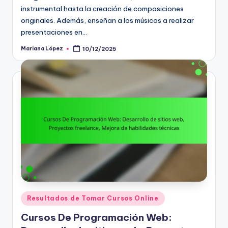
instrumental hasta la creación de composiciones
originales. Además, enseñan a los músicos a realizar
presentaciones en…
Mariana López
10/12/2025
Posted
by
Posted
Resultados de Tomar Cursos Online
in
Cursos De Programación Web: