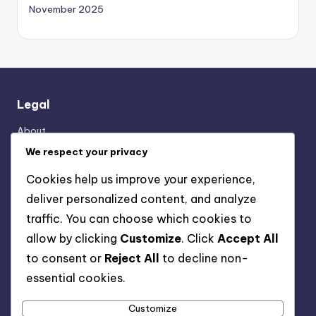
November 2025
Legal
About
Privacy Policy
We respect your privacy
Reach Out
Cookies help us improve your experience,
Terms & Conditions
deliver personalized content, and analyze
Cookie Policy
traffic. You can choose which cookies to
allow by clicking
Customize
. Click
Accept All
Categories
to consent or
Reject All
to decline non-
essential cookies.
Beneficios de los Cursos Online
Cómo Elegir el Curso Online Ideal
Customize