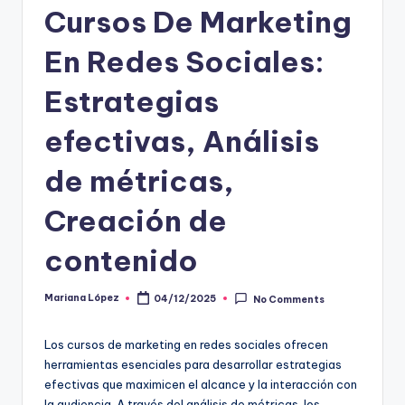
Cursos De Marketing
En Redes Sociales:
Estrategias
efectivas, Análisis
de métricas,
Creación de
contenido
Mariana López
04/12/2025
No Comments
Posted
by
Los cursos de marketing en redes sociales ofrecen
herramientas esenciales para desarrollar estrategias
efectivas que maximicen el alcance y la interacción con
la audiencia. A través del análisis de métricas, los