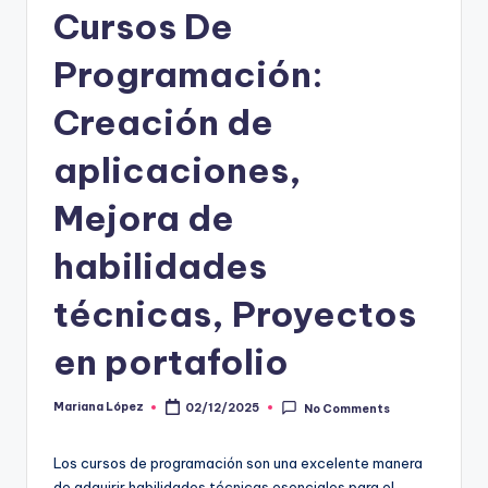
Cursos De
Programación:
Creación de
aplicaciones,
Mejora de
habilidades
técnicas, Proyectos
en portafolio
Mariana López
02/12/2025
No Comments
Posted
by
Los cursos de programación son una excelente manera
de adquirir habilidades técnicas esenciales para el