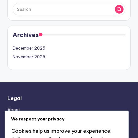
Archives
December 2025
November 2025
Legal
About
Privacy Policy
We respect your privacy
Reach Out
Cookies help us improve your experience,
Terms & Conditions